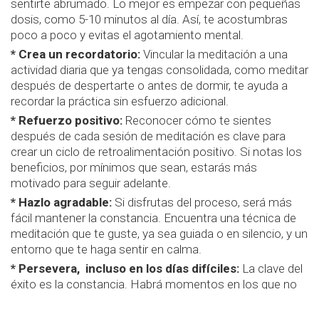
sentirte abrumado. Lo mejor es empezar con pequeñas
dosis, como 5-10 minutos al día. Así, te acostumbras
poco a poco y evitas el agotamiento mental.
* Crea un recordatorio:
Vincular la meditación a una
actividad diaria que ya tengas consolidada, como meditar
después de despertarte o antes de dormir, te ayuda a
recordar la práctica sin esfuerzo adicional.
* Refuerzo positivo:
Reconocer cómo te sientes
después de cada sesión de meditación es clave para
crear un ciclo de retroalimentación positivo. Si notas los
beneficios, por mínimos que sean, estarás más
motivado para seguir adelante.
* Hazlo agradable:
Si disfrutas del proceso, será más
fácil mantener la constancia. Encuentra una técnica de
meditación que te guste, ya sea guiada o en silencio, y un
entorno que te haga sentir en calma.
* Persevera, incluso en los días difíciles:
La clave del
éxito es la constancia. Habrá momentos en los que no
tendrás ganas de meditar, pero la disciplina es lo que
convierte la acción en un hábito. Recuerda que incluso