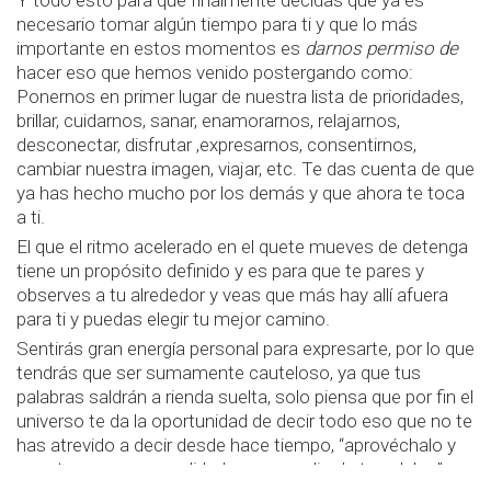
Y todo esto para que finalmente decidas que ya es
necesario tomar algún tiempo para ti y que lo más
importante en estos momentos es
darnos permiso de
hacer eso que hemos venido postergando como:
Ponernos en primer lugar de nuestra lista de prioridades,
brillar, cuidarnos, sanar, enamorarnos, relajarnos,
desconectar, disfrutar ,expresarnos, consentirnos,
cambiar nuestra imagen, viajar, etc.
Te das cuenta de que
ya has hecho mucho por los demás y que ahora te toca
a ti.
El que el ritmo acelerado en el quete mueves de detenga
tiene un propósito definido y es para que te pares y
observes a tu alrededor y veas que más hay allí afuera
para ti y puedas elegir tu mejor camino.
Sentirás gran energía personal para expresarte, por lo que
tendrás que ser sumamente cauteloso, ya que tus
palabras saldrán a rienda suelta, solo piensa que por fin el
universo te da la oportunidad de decir todo eso que no te
has atrevido a decir desde hace tiempo, “aprovéchalo y
construye nuevas realidades por medio de tu palabra”