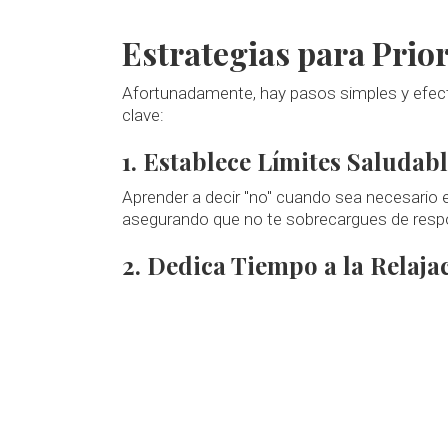
Estrategias para Prio
Afortunadamente, hay pasos simples y efect
clave:
1. Establece Límites Saludabl
Aprender a decir "no" cuando sea necesario es
asegurando que no te sobrecargues de resp
2. Dedica Tiempo a la Relaja
El descanso no es un lujo, es una par
te es
ya sea mediante una siesta corta, una camin
3. Cuida tu Salud Física.
Mantener una
alimentación balanceada
, h
estos aspectos por culpa del trabajo o la vid