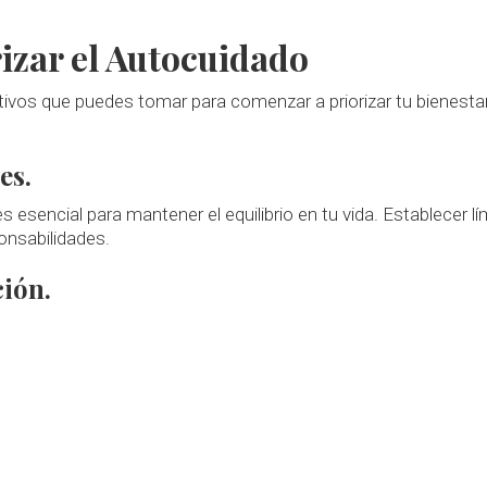
rizar el Autocuidado
ivos que puedes tomar para comenzar a priorizar tu bienesta
es.
 esencial para mantener el equilibrio en tu vida. Establecer lí
onsabilidades.
ción.
encial de la vida.
Planifica momentos en tu día para
relajar
ata en la naturaleza o practicando
Mindfulness
.
acer ejercicio regularmente y dormir lo suficiente son los pila
a social.