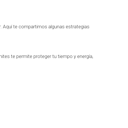
r. Aquí te compartimos algunas estrategias
mites te permite proteger tu tiempo y energía,
te
y desconectar de las demandas externas,
res de una buena salud física. No descuides