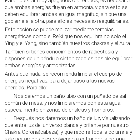
Para no estar muy apagados o alterados, es necesario
que ambas energías fluyan en armonía, y para esto se
deben equilibrar ambas en igual magnitud, sin que una
gobierne a la otra, para ello es necesario reequilibrarlas.
Esta acción se puede realizar mediante terapias
energéticas como el Reiki que nos equilibra no solo el
Ying y el Yang, sino también nuestros chakras y el Aura.
También si tienes conocimientos de radiestesia y
dispones de un péndulo sintonizado es posible equilibrar
ambas energías y armonizarlas.
Antes que nada, se recomienda limpiar el cuerpo de
energías negativas, para dejar paso a las nuevas
energías. Para ello:
· Nos daremos un baño tibio con un puñado de sal
común de mesa, y nos limpiaremos con esta agua,
especialmente en zonas de chakras y hombros.
· Después nos daremos un baño de luz, visualizando
que entra luz del universo blanca y brillante por nuestro
Chakra Corona(cabeza), y que recorre toda la columna y
sale por ambos pies, volviendo a entrar por la corona