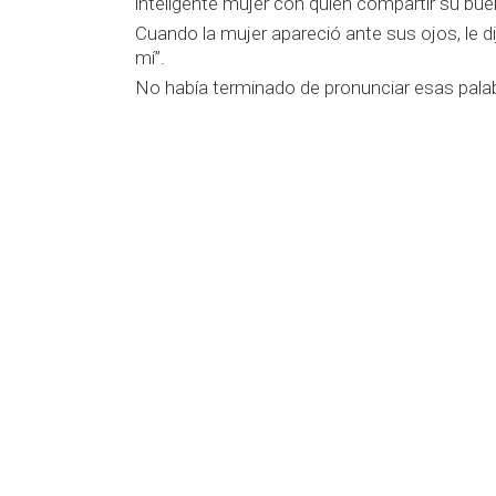
inteligente mujer con quien compartir su bue
Cuando la mujer apareció ante sus ojos, le d
mí”.
No había terminado de pronunciar esas palab
pasar”. Y se alejó cabizbajo pensando en s
A muchas personas, como al hombre de la h
porque piensan que no las merecen.
Esta parábola nos invita a reflexionar sobr
Cuando creemos que no somos lo suficientem
confirmar esa presunción, convirtiéndola e
impedirnos alcanzarlo.
“Para alcanzar lo que desea
Pilare