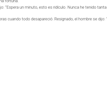
na fortuna.
ijo: “Espera un minuto, esto es ridículo. Nunca he tenido tant
ras cuando todo desapareció. Resignado, el hombre se dijo: “
us muchos problemas.
istoria, le suceden cosas maravillosas que luego se desvan
e lo que esperamos de la vida y lo que creemos que podemos al
ente valiosos como para alcanzar ciertas metas, en nuestro 
n una certeza. Por lo tanto, si creemos que no nos merecemo
s, primero debes creer que lo mereces”
Correo electrónico
s
Info@dharma360.es