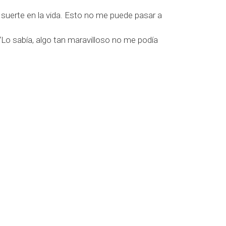
a suerte en la vida. Esto no me puede pasar a
Lo sabía, algo tan maravilloso no me podía
ecen como por arte de magia simplemente
canzar.
interior se activa un mecanismo dirigido a
s algo, encontraremos la manera para
.
:
Síguenos