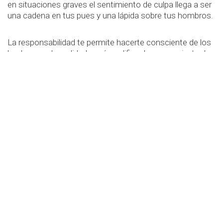
en situaciones graves el sentimiento de culpa llega a ser
una cadena en tus pues y una lápida sobre tus hombros.
La responsabilidad te permite hacerte consciente de los
hechos, ver la realidad y así modificar lo necesario, te da
libertad de tomar lo que realmente te corresponde del
hecho, cambiar, perdonar, y muchas situaciones más. El
sentimiento de responsabilidad ofrece crecimiento,
madurez, aprendizaje, reestructuración, reencuentro y
libertad.