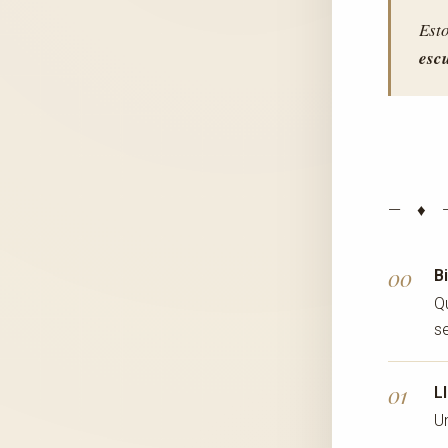
Esto
esc
— ♦ 
00
B
Q
s
01
L
U