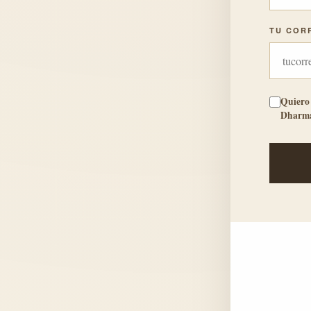
TU COR
Quiero 
Dharma