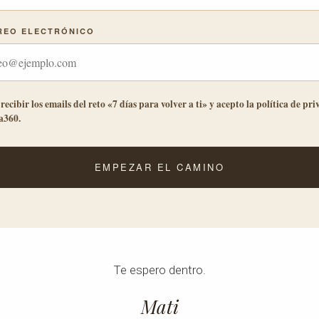
REO ELECTRÓNICO
recibir los emails del reto «7 días para volver a ti» y acepto la
política de pr
360.
EMPEZAR EL CAMINO
Te espero dentro.
Mati