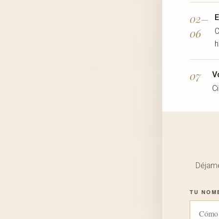
02–
E
06
C
h
07
V
Ci
Déjame
TU NOM