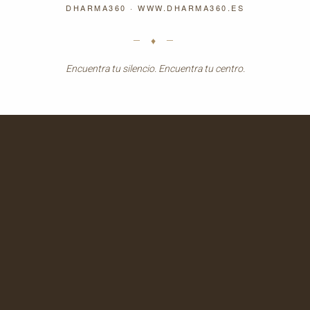
DHARMA360 ·
WWW.DHARMA360.ES
— ♦ —
Encuentra tu silencio. Encuentra tu centro.