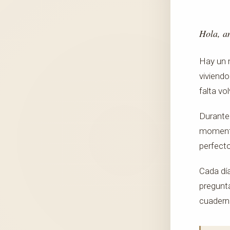
Hola, a
Hay un 
viviendo
falta vo
Durante 
momento 
perfecto
Cada día
pregunta
cuaderno