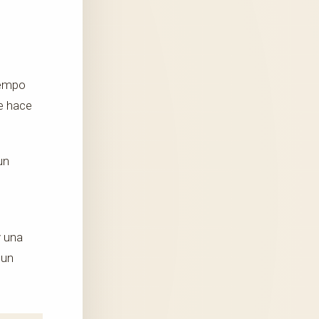
iempo
ue hace
un
y una
 un