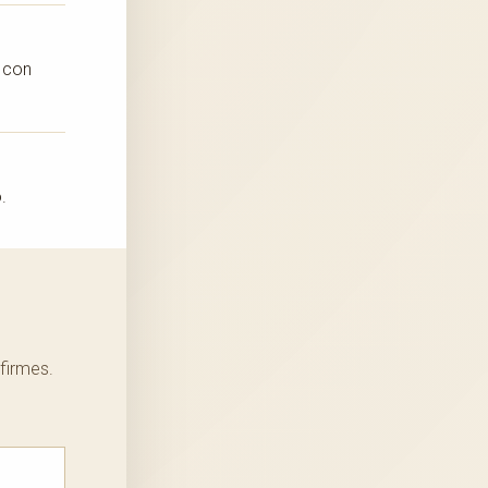
o con
.
firmes.